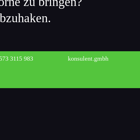
orne zu bringen?
abzuhaken.
line A-
Consulting-
evel
Page
573 3115 983
konsulent.gmbh