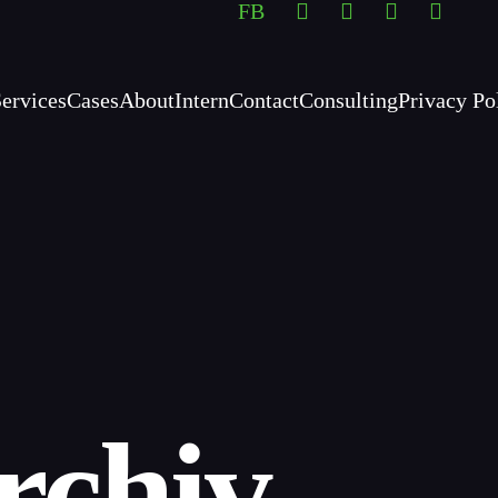
FB
Services
Cases
About
Intern
Contact
Consulting
Privacy Po
rchiv