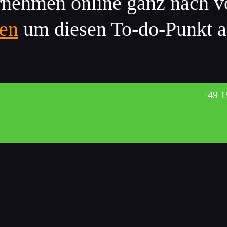
ernehmen online ganz nach v
ken
um diesen To-do-Punkt 
l
Come
Hot
L
08 505
Heerener Straße 177, 59174
Kamen
+49 1