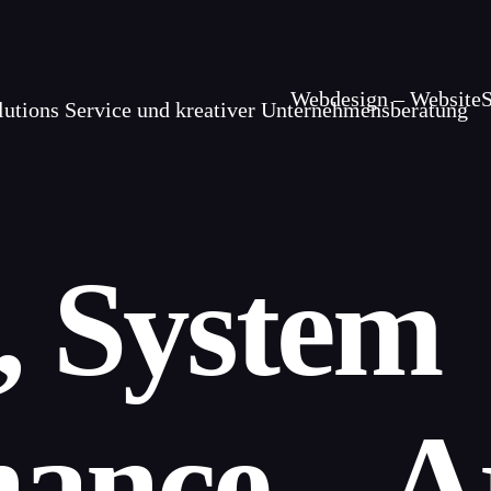
Webdesign – Website
, System
ance – A